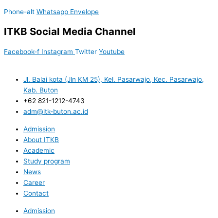
Phone-alt
Whatsapp
Envelope
ITKB Social Media Channel
Facebook-f
Instagram
Twitter
Youtube
Jl. Balai kota (Jln KM 25), Kel. Pasarwajo, Kec. Pasarwajo,
Kab. Buton
+62 821-1212-4743
adm@itk-buton.ac.id
Admission
About ITKB
Academic
Study program
News
Career
Contact
Admission