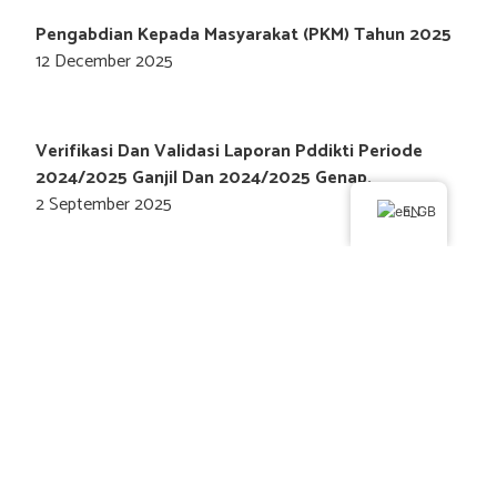
Pengabdian Kepada Masyarakat (PKM) Tahun 2025
12 December 2025
Verifikasi Dan Validasi Laporan Pddikti Periode
2024/2025 Ganjil Dan 2024/2025 Genap.
2 September 2025
EN
Contact us
P
W
E
h
h
n
ITKB Social Media
o
a
v
Channel
F
Y
I
T