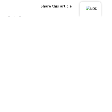
Share this article
ID
Berita Lainnya
Rapat Koordinasi & Finalisasi Kerja Sama RARE
Indonesia – Institut Teknologi Kelautan Buton
23 Januari 2026
Pengabdian Kepada Masyarakat (PKM) Tahun 2025
12 Desember 2025