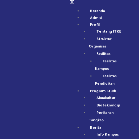
Lewati
ke
Beranda
konten
Admisi
Profil
Tentang ITKB
Struktur
Organisasi
Fasilitas
Fasilitas
Kampus
Fasilitas
Pendidikan
Program Studi
Akuakultur
Bioteknologi
Perikanan
Tangkap
Berita
Info Kampus