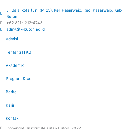
-
a
o
e
t
t
t
a
p
p
Jl. Balai kota (Jln KM 25), Kel. Pasarwajo, Kec. Pasarwajo, Kab.
b
a
t
u
l
p
e
Buton
o
g
e
b
t
+62 821-1212-4743
o
r
r
e
adm@itk-buton.ac.id
k
a
Admisi
-
m
f
Tentang ITKB
Akademik
Program Studi
Berita
Karir
Kontak
Copyright, Institut Kelautan Buton, 2022