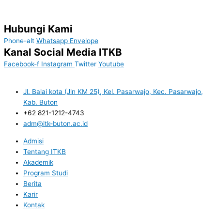
Hubungi Kami
Phone-alt
Whatsapp
Envelope
Kanal Social Media ITKB
Facebook-f
Instagram
Twitter
Youtube
Jl. Balai kota (Jln KM 25), Kel. Pasarwajo, Kec. Pasarwajo,
Kab. Buton
+62 821-1212-4743
adm@itk-buton.ac.id
Admisi
Tentang ITKB
Akademik
Program Studi
Berita
Karir
Kontak