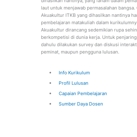
dihasilkan nantinya, yang faham dalam pema
laut untuk menjawab permasalahan bangsa. Ol
Akuakultur ITKB yang dihasilkan nantinya ha
pembelajaran matakuliah dalam kurikulumny
Akuakultur dirancang sedemikian rupa sehin
berkompetisi di dunia kerja. Untuk penjaringa
dahulu dilakukan survey dan diskusi interaktif
peminat, maupun pengguna lulusan.
Info Kurikulum
Profil Lulusan
Capaian Pembelajaran
Sumber Daya Dosen
Akreditasi