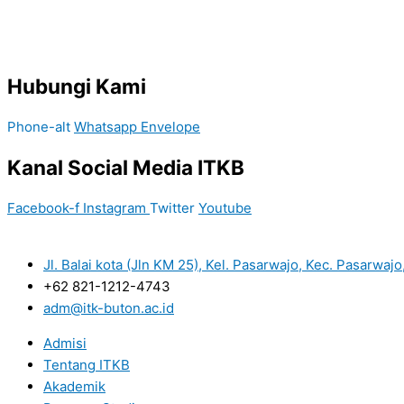
Hubungi Kami
Phone-alt
Whatsapp
Envelope
Kanal Social Media ITKB
Facebook-f
Instagram
Twitter
Youtube
Jl. Balai kota (Jln KM 25), Kel. Pasarwajo, Kec. Pasarwaj
+62 821-1212-4743
adm@itk-buton.ac.id
Admisi
Tentang ITKB
Akademik