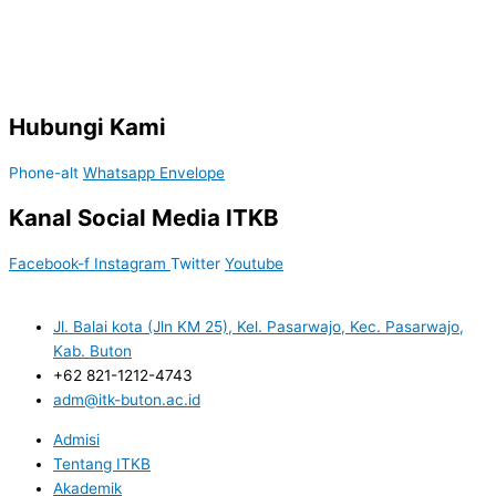
Hubungi Kami
Phone-alt
Whatsapp
Envelope
Kanal Social Media ITKB
Facebook-f
Instagram
Twitter
Youtube
Jl. Balai kota (Jln KM 25), Kel. Pasarwajo, Kec. Pasarwajo,
Kab. Buton
+62 821-1212-4743
adm@itk-buton.ac.id
Admisi
Tentang ITKB
Akademik