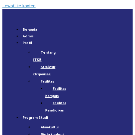
Lewati ke konten
Beranda
Admisi
Profil
Tentang
ITKB
Struktur
Organisasi
Fasilitas
Fasilitas
Kampus
Fasilitas
Pendidikan
Program Studi
Akuakultur
Bioteknologi