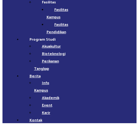
Fasilitas
Fasilitas
Kampus
Fasilitas
Pendidikan
Program Studi
Akuakultur
Bioteknologi
Perikanan
Tangkap
Berita
Info
Kampus
Akademik
Event
Karir
Kontak