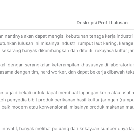
Deskripsi Profil Lulusan
an nantinya akan dapat mengisi kebutuhan tenaga kerja industri
utuhkan lulusan ini misalnya industri rumput laut kering, karage
 sekarang banyak dikembangkan dan diteliti, rekayasa kultur ja
ekali dengan serangkaian keterampilan khususnya di laboratori
rjasama dengan tim, hard worker, dan dapat bekerja dibawah tek
an juga dibekali untuk dapat membuat lapangan kerja atau usah
oh penyedia bibit produk perikanan hasil kultur jaringan (rum
gi baik modern atau konvensional, misalnya produk makanan ma
g inovatif, banyak melihat peluang dari kekayaan sumber daya 