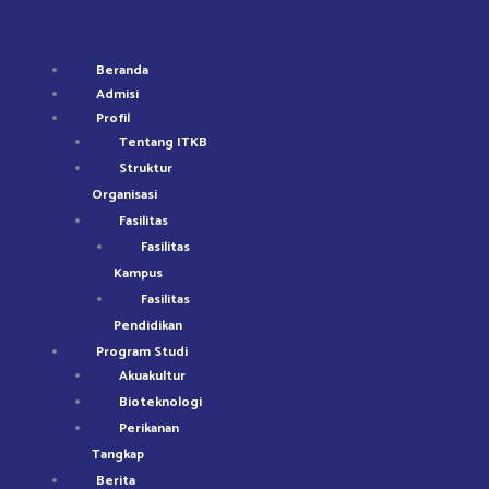
Lewati
ke
konten
Beranda
Admisi
Profil
Tentang ITKB
Struktur
Organisasi
Fasilitas
Fasilitas
Kampus
Fasilitas
Pendidikan
Program Studi
Akuakultur
Bioteknologi
Perikanan
Tangkap
Berita