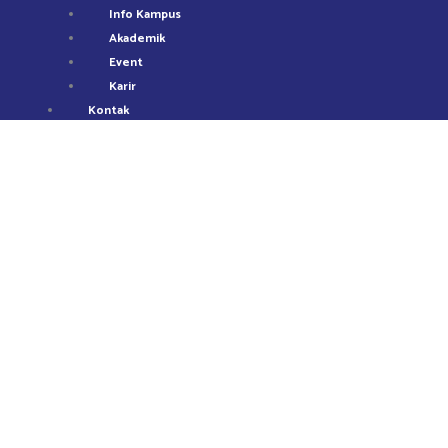
Info Kampus
Akademik
Event
Karir
Kontak
Program Studi Perikanan Tangkap
Kurikulum