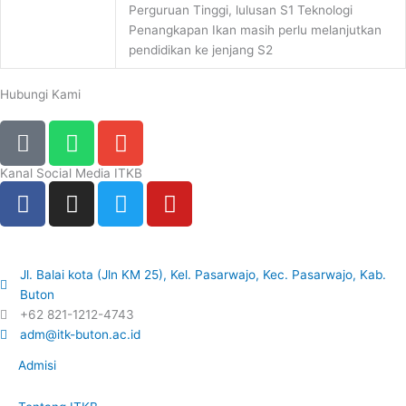
Perguruan Tinggi, lulusan S1 Teknologi
Penangkapan Ikan masih perlu melanjutkan
pendidikan ke jenjang S2
Hubungi Kami
P
W
E
h
h
n
o
a
v
Kanal Social Media ITKB
F
I
T
Y
n
t
e
a
n
w
o
e
s
l
c
s
i
u
-
a
o
e
t
t
t
a
p
p
Jl. Balai kota (Jln KM 25), Kel. Pasarwajo, Kec. Pasarwajo, Kab.
b
a
t
u
l
p
e
Buton
o
g
e
b
t
+62 821-1212-4743
o
r
r
e
adm@itk-buton.ac.id
k
a
Admisi
-
m
f