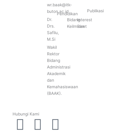
wr.baak@itk-
Publikasi
buton.ac.id
Pendidikan
Dr.
Bidang
Interest
Drs.
Keilmuan
Riset
Safilu,
M.Si
Wakil
Rektor
Bidang
Administrasi
Akademik
dan
Kemahasiswaan
(BAAK).
Hubungi Kami
P
W
E