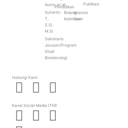
Publikasi
buton.ac.id
Pendidikan
Suhartin.
Bidang
Interest
T,
Keilmuan
Riset
S.Si,
M.Si.
Sekretaris
Jurusan/Program
Studi
Bioteknologi
Hubungi Kami
P
W
E
h
h
n
Kanal Social Media ITKB
F
Y
I
T
o
a
v