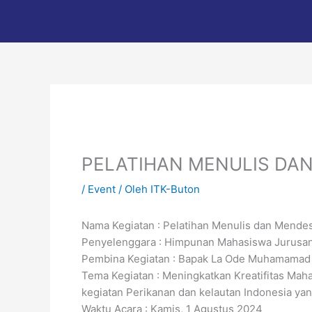
Lewati
ke
konten
PELATIHAN MENULIS DA
/
Event
/ Oleh
ITK-Buton
Nama Kegiatan : Pelatihan Menulis dan Mendes
Penyelenggara : Himpunan Mahasiswa Jurusa
Pembina Kegiatan : Bapak La Ode Muhamamad Ik
Tema Kegiatan : Meningkatkan Kreatifitas Mah
kegiatan Perikanan dan kelautan Indonesia yang
Waktu Acara : Kamis, 1 Agustus 2024