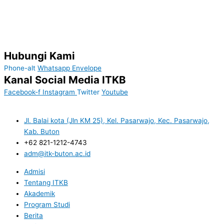
Hubungi Kami
Phone-alt
Whatsapp
Envelope
Kanal Social Media ITKB
Facebook-f
Instagram
Twitter
Youtube
Jl. Balai kota (Jln KM 25), Kel. Pasarwajo, Kec. Pasarwajo,
Kab. Buton
+62 821-1212-4743
adm@itk-buton.ac.id
Admisi
Tentang ITKB
Akademik
Program Studi
Berita