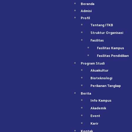
Beranda
Admisi
Profil
Tentang ITKB
Struktur Organisasi
Fasilitas
Fasilitas Kampus
Fasilitas Pendidikan
Program Studi
Akuakultur
Bioteknologi
Perikanan Tangkap
Berita
Info Kampus
Akademik
Event
Karir
Kontak