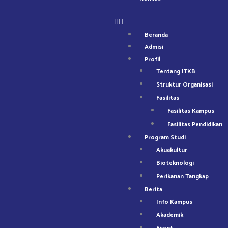
Beranda
Admisi
Profil
Tentang ITKB
Struktur Organisasi
Fasilitas
Fasilitas Kampus
Fasilitas Pendidikan
Program Studi
Akuakultur
Bioteknologi
Perikanan Tangkap
Berita
Info Kampus
Akademik