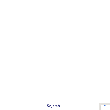
Tentang ITKB
Peta Kampus
Sejarah